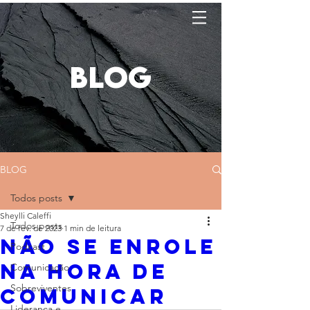
BLOG
BLOG
Todos posts
Sheylli Caleffi
Todos posts
7 de fev. de 2023
1 min de leitura
Não se enrole
Podcast
na hora de
Comunicação
Sobreviventes
comunicar
Liderança e