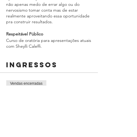
não apenas medo de errar algo ou do
nervosismo tomar conta mas de estar
realmente aproveitando essa oportunidade
pra construir resultados.
Respeitável Público
Curso de oratória para apresentações atuais
com Sheylli Caleffi.
Online ao VIVO no zoom, com participação
Ingressos
da audiência.
você pode tirar dúvidas diretamente com
ela, não precisa mandar perguntas só no
chat. Não é gravado, é ao vivo.
Vendas encerradas
Tipo de ingresso
O que vou aprender?
Participação ao vivo online
Falar com um público atual
acostumado a internet
Preço
Traçar objetivos e verificar se foram
R$ 450,00
alcançados
Estratégias de engajamento da
+ R$ 11,25 de taxa de serviço de ingresso
audiência